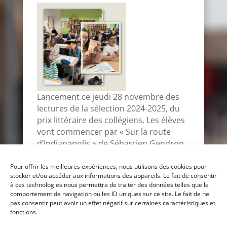
Lancement ce jeudi 28 novembre des
lectures de la sélection 2024-2025, du
prix littéraire des collégiens. Les élèves
vont commencer par « Sur la route
d’Indianapolis » de Sébastien Gendron,
un livre d’aventure qui vous tient en
haleine de bout en bout !
Pour offrir les meilleures expériences, nous utilisons des cookies pour
stocker et/ou accéder aux informations des appareils. Le fait de consentir
à ces technologies nous permettra de traiter des données telles que le
comportement de navigation ou les ID uniques sur ce site. Le fait de ne
« Entrées précédentes
Entrées suivantes »
pas consentir peut avoir un effet négatif sur certaines caractéristiques et
fonctions.