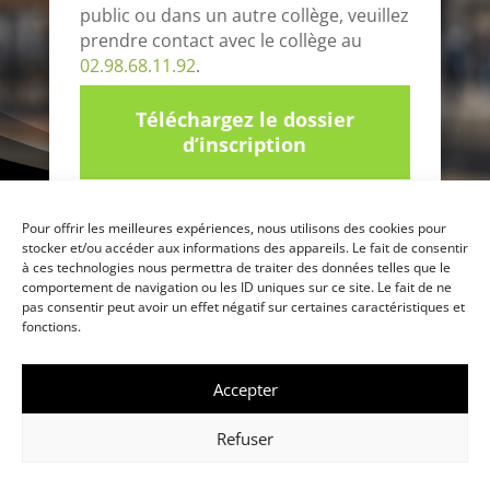
public ou dans un autre collège, veuillez
prendre contact avec le collège au
02.98.68.11.92
.
Téléchargez le dossier
d’inscription
Pour offrir les meilleures expériences, nous utilisons des cookies pour
stocker et/ou accéder aux informations des appareils. Le fait de consentir
à ces technologies nous permettra de traiter des données telles que le
©
Collège Saint-Joseph La Salle Landivisiau
-
Mentions légales
/
Politique
comportement de navigation ou les ID uniques sur ce site. Le fait de ne
pas consentir peut avoir un effet négatif sur certaines caractéristiques et
de cookies
- Réalisation :
CreaWeb sense
fonctions.
Accepter
Refuser