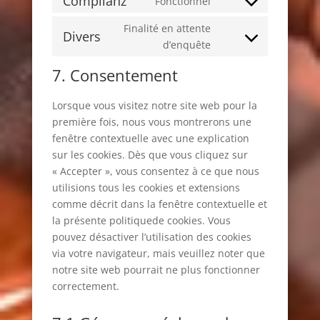
Complianz
Fonctionnel
Consent
service
maps
to
Finalité en attente
vimeo
Divers
service
Consent
d’enquête
complianz
to
7. Consentement
service
divers
Lorsque vous visitez notre site web pour la
première fois, nous vous montrerons une
fenêtre contextuelle avec une explication
sur les cookies. Dès que vous cliquez sur
« Accepter », vous consentez à ce que nous
utilisions tous les cookies et extensions
comme décrit dans la fenêtre contextuelle et
la présente politiquede cookies. Vous
pouvez désactiver l’utilisation des cookies
via votre navigateur, mais veuillez noter que
notre site web pourrait ne plus fonctionner
correctement.