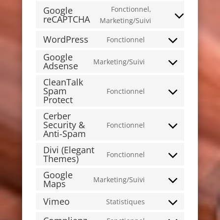
Google
Fonctionnel,
reCAPTCHA
Consent
Marketing/Suivi
to
WordPress
Fonctionnel
service
Consent
google-
Google
to
Marketing/Suivi
Adsense
recaptcha
Consent
service
to
wordpress
CleanTalk
service
Spam
Fonctionnel
Consent
Protect
google-
to
adsense
Cerber
service
Security &
Fonctionnel
cleantalk-
Consent
Anti-Spam
spam-
to
Divi (Elegant
protect
service
Fonctionnel
Themes)
Consent
cerber-
to
Google
security-
Marketing/Suivi
service
Maps
Consent
&-
divi-
to
anti-
Vimeo
Statistiques
(elegant-
Consent
service
spam
themes)
to
google-