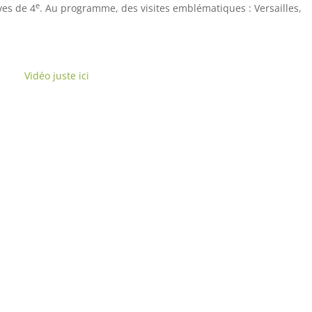
e
ves de 4
. Au programme, des visites emblématiques : Versailles,
Vidéo juste ici